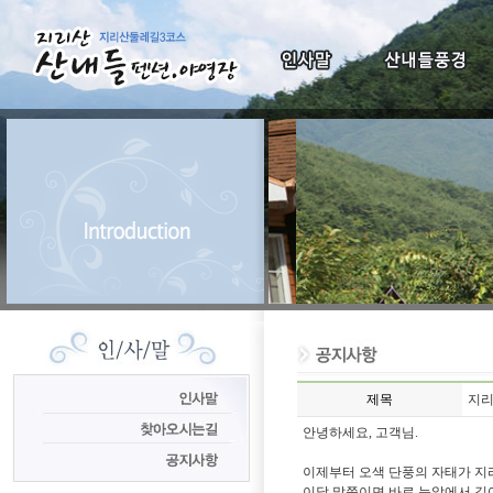
제목
지리
안녕하세요, 고객님.
이제부터 오색 단풍의 자태가 
이달 말쯤이면 바로 눈앞에서 깊