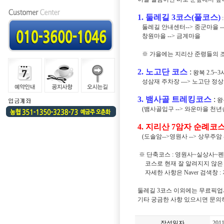
1. 둘레길 3코스(풀코스)
둘레길 안내센터--> 중군마을 -->
창원마을 --> 금계마을
※ 가을에는 지리산 준령들의 조망
2. 노고단 코스
:
왕복 2.5~
성삼재 주차장 ---> 노고단 정상
3. 뱀사골 트레킹코스
:
왕
(뱀사골입구 --> 와운마을 천년
4. 지리산 7암자 순례코
(도솔암-->영원사 --> 상무주암 -
※ 단축코스 : 영원사~실상사~펜션
코스로 현재 잘 알려지지 않은
자세한 사항은 Naver 검색창 
둘레길 3코스 이외에는 무료픽업
기타 궁금한 사항 있으시면 문의하세요.
작성일자
2011