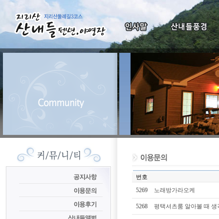
번호
5269
노래방가라오케
5268
평택셔츠룸 알아볼 때 생