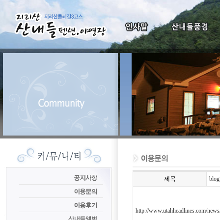
제목
blog
http://www.utahheadlines.com/news