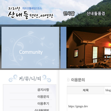
제목
blog
https://gmgn.dev